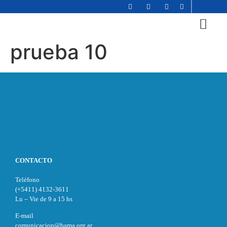
prueba 10
La Fundac
Liderazgo e inn
Liderazgo joven
Liderazgo y gestión educ
Holocausto y otros ge
Comunidad en red
Recursos educa
CONTACTO
Teléfono
(+5411) 4132-3611
Lu – Vie de 9 a 15 hs
E-mail
comunicacion@bama.org.ar