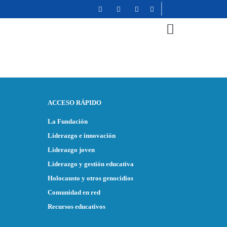
La Fundación
Liderazgo e innovación
Liderazgo joven
Liderazgo y gestión educativa
Holocausto y otros genocidios
Comunidad en red
Recursos educativos
ACCESO RÁPIDO
La Fundación
Liderazgo e innovación
Liderazgo joven
Liderazgo y gestión educativa
Holocausto y otros genocidios
Comunidad en red
Recursos educativos