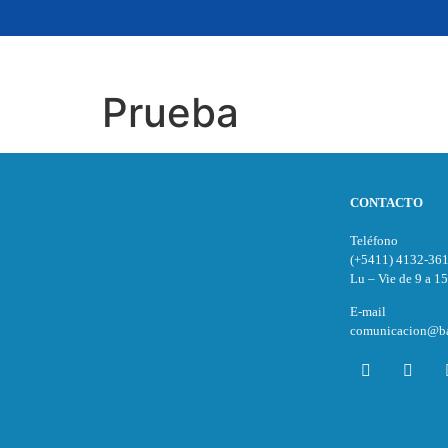
Prueba
CONTACTO
Teléfono
(+5411) 4132-36
Lu – Vie de 9 a 15
E-mail
comunicacion@ba